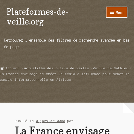
Plateformes-de-
Aller
Aller
Menu
à
au
veille.org
la
contenu
navigation
A propos
Retrouvez l’ensemble des filtres de recherche avancée en bas
Répertoire d’ouitils
de page.
Notre enquête auprès des éditeurs
Accueil
Actualités des outils de veille
Veille de Mathieu
Ouvrir
Démos vidéos
La France envisage de créer un média d’influence pour mener la
le
guerre informationnelle en Afrique
menu
Ouvrir
Actualités
enfant
le
menu
Qui sommes-nous ?
enfant
Publié le
2 janvier 2023
par
La France envisage