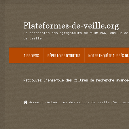
Plateformes-de-veille.org
Aller
Aller
à
au
Le répertoire des agrégateurs de flux RSS, outils de
la
contenu
de veille
navigation
A PROPOS
RÉPERTOIRE D’OUITILS
NOTRE ENQUÊTE AUPRÈS DE
Retrouvez l’ensemble des filtres de recherche avancé
Accueil
Actualités des outils de veille
Veillem