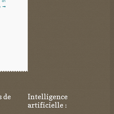
t en
e
s de
Intelligence
artificielle :