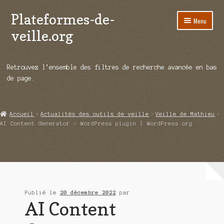
Plateformes-de-
Aller
Aller
Menu
à
au
veille.org
la
contenu
navigation
A propos
Retrouvez l’ensemble des filtres de recherche avancée en bas
Répertoire d’ouitils
de page.
Notre enquête auprès des éditeurs
Accueil
Actualités des outils de veille
Veille de Mathieu
Ouvrir
Démos vidéos
AI Content Generator – WordPress plugin | WordPress.org
le
menu
Ouvrir
Actualités
enfant
le
menu
Qui sommes-nous ?
enfant
Publié le
20 décembre 2022
par
AI Content