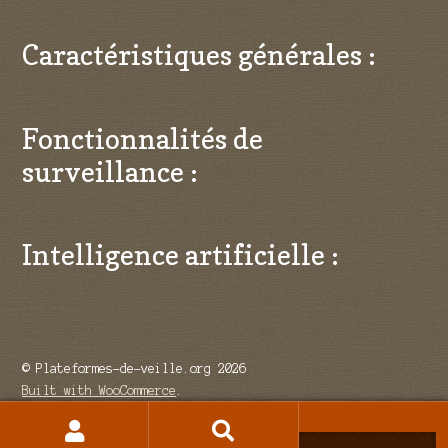
Caractéristiques générales :
Fonctionnalités de
surveillance :
Intelligence artificielle :
© Plateformes-de-veille.org 2026
Built with WooCommerce
.
Recherche
Recherche