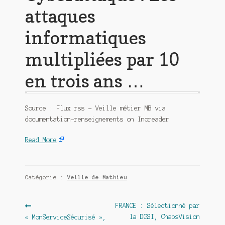
attaques
informatiques
multipliées par 10
en trois ans …
Source : Flux rss – Veille métier MB via
documentation-renseignements on Inoreader
Read More
Catégorie :
Veille de Mathieu
Navigation
Article
FRANCE : Sélectionné par
suivant :
Article
la DGSI, ChapsVision
« MonServiceSécurisé »,
de