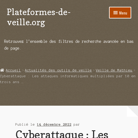
Plateformes-de-
Aller
Aller
Menu
à
au
veille.org
la
contenu
navigation
A propos
Retrouvez l’ensemble des filtres de recherche avancée en bas
Répertoire d’ouitils
de page.
Notre enquête auprès des éditeurs
Accueil
Actualités des outils de veille
Veille de Mathieu
Ouvrir
Démos vidéos
Cyberattaque : Les attaques informatiques multipliées par 10 en
le
trois ans …
menu
Ouvrir
Actualités
enfant
le
menu
Qui sommes-nous ?
enfant
Publié le
14 décembre 2022
par
Cyberattaque : Les