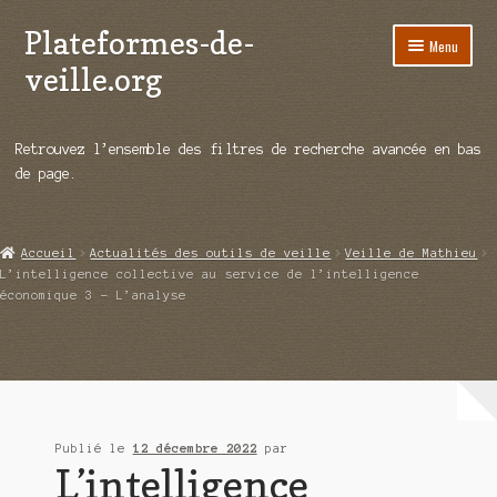
Plateformes-de-
Aller
Aller
Menu
à
au
veille.org
la
contenu
navigation
A propos
Retrouvez l’ensemble des filtres de recherche avancée en bas
Répertoire d’ouitils
de page.
Notre enquête auprès des éditeurs
Accueil
Actualités des outils de veille
Veille de Mathieu
Ouvrir
Démos vidéos
L’intelligence collective au service de l’intelligence
le
économique 3 – L’analyse
menu
Ouvrir
Actualités
enfant
le
menu
Qui sommes-nous ?
enfant
Publié le
12 décembre 2022
par
L’intelligence