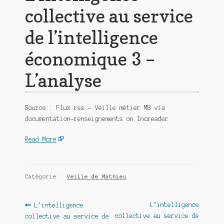
collective au service
de l’intelligence
économique 3 –
L’analyse
Source : Flux rss – Veille métier MB via
documentation-renseignements on Inoreader
Read More
Catégorie :
Veille de Mathieu
Navigation
Article
Article
L’intelligence
L’intelligence
précédent :
suivant :
collective au service de
collective au service de
de