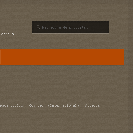
Recherche
Recherche
pour :
 corpus
space public | Gov tech (International) | Acteurs