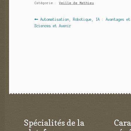
Catégorie :
Veille de Mathieu
Navigation
Article
Automatisation, Robotique, IA : Avantages et
précédent :
Sciences et Avenir
de
l’article
Spécialités de la
Cara