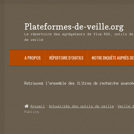
Plateformes-de-veille.org
Aller
Aller
à
au
Le répertoire des agrégateurs de flux RSS, outils de
la
contenu
de veille
navigation
A PROPOS
RÉPERTOIRE D’OUITILS
NOTRE ENQUÊTE AUPRÈS DE
Retrouvez l’ensemble des filtres de recherche avancé
Accueil
Actualités des outils de veille
Veille 
Publics