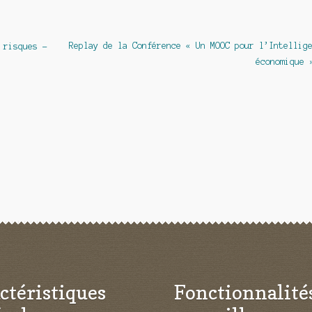
Article
Replay de la Conférence « Un MOOC pour l’Intellig
 risques –
suivant :
économique 
ctéristiques
Fonctionnalité