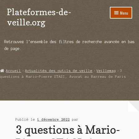
Plateformes-de-
Aller
Aller
Menu
à
au
veille.org
la
contenu
navigation
A propos
Retrouvez l’ensemble des filtres de recherche avancée en bas
Répertoire d’ouitils
de page.
Notre enquête auprès des éditeurs
Accueil
Actualités des outils de veille
Veillemag
3
Ouvrir
Démos vidéos
questions à Mario-Pierre STASI, Avocat au Barreau de Paris
le
menu
Ouvrir
Actualités
enfant
le
menu
Qui sommes-nous ?
enfant
Publié le
1 décembre 2022
par
3 questions à Mario-