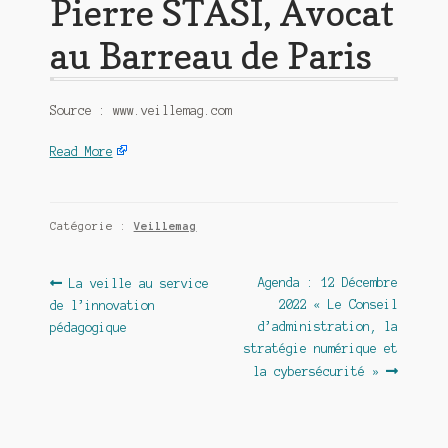
Pierre STASI, Avocat
au Barreau de Paris
Source : www.veillemag.com
Read More
Catégorie :
Veillemag
Navigation
Article
Article
Agenda : 12 Décembre
La veille au service
précédent :
suivant :
2022 « Le Conseil
de l’innovation
de
d’administration, la
pédagogique
l’article
stratégie numérique et
la cybersécurité »