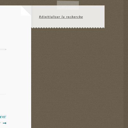
Réinitialiser la recherche
orer
r