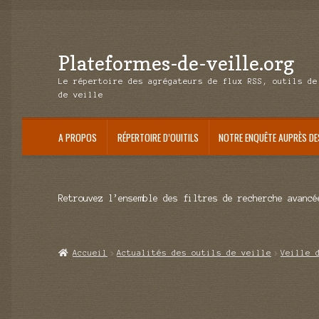
Plateformes-de-veille.org
Aller
Aller
à
au
Le répertoire des agrégateurs de flux RSS, outils de
la
contenu
de veille
navigation
A PROPOS
RÉPERTOIRE D’OUITILS
NOTRE ENQUÊTE AUPRÈS DE
Retrouvez l’ensemble des filtres de recherche avancé
Accueil
Actualités des outils de veille
Veille 