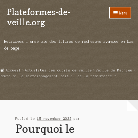
Plateformes-de-
Aller
Aller
Menu
à
au
veille.org
la
contenu
navigation
A propos
Retrouvez l’ensemble des filtres de recherche avancée en bas
Répertoire d’ouitils
de page.
Notre enquête auprès des éditeurs
Accueil
Actualités des outils de veille
Veille de Mathieu
Ouvrir
Démos vidéos
Pourquoi le micromanagement fait-il de la résistance ?
le
menu
Ouvrir
Actualités
enfant
le
menu
Qui sommes-nous ?
enfant
Publié le
15 novembre 2022
par
Pourquoi le