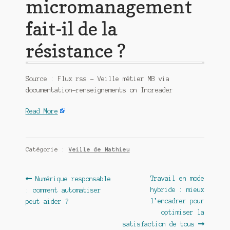
micromanagement
fait-il de la
résistance ?
Source : Flux rss – Veille métier MB via
documentation-renseignements on Inoreader
Read More
Catégorie :
Veille de Mathieu
Navigation
Article
Article
Travail en mode
Numérique responsable
précédent :
suivant :
hybride : mieux
: comment automatiser
de
l’encadrer pour
peut aider ?
l’article
optimiser la
satisfaction de tous