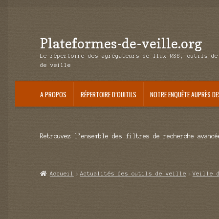
Plateformes-de-veille.org
Aller
Aller
à
au
Le répertoire des agrégateurs de flux RSS, outils de
la
contenu
de veille
navigation
A PROPOS
RÉPERTOIRE D’OUITILS
NOTRE ENQUÊTE AUPRÈS DE
Retrouvez l’ensemble des filtres de recherche avancé
Accueil
Actualités des outils de veille
Veille 