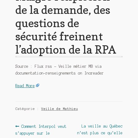
de la demande, des
questions de
sécurité freinent
l’adoption de la RPA
Source : Flux rss – Veille métier MB via
documentation-renseignements on Inoreader
Read More
Catégorie :
Veille de Mathieu
Navigation
Article
Article
La veille au Québec
Comment Interpol veut
précédent :
suivant :
n’est plus ce qu’elle
s’appuyer sur le
de