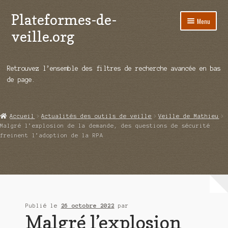
Plateformes-de-
Aller
Aller
Menu
à
au
veille.org
la
contenu
navigation
A propos
Retrouvez l’ensemble des filtres de recherche avancée en bas
Répertoire d’ouitils
de page.
Notre enquête auprès des éditeurs
Accueil
Actualités des outils de veille
Veille de Mathieu
Ouvrir
Démos vidéos
Malgré l’explosion de la demande, des questions de sécurité
le
freinent l’adoption de la RPA
menu
Ouvrir
Actualités
enfant
le
menu
Qui sommes-nous ?
enfant
Publié le
26 octobre 2022
par
Malgré l’explosion