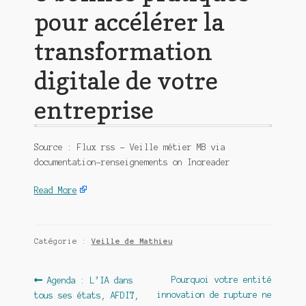
pour accélérer la
transformation
digitale de votre
entreprise
Source : Flux rss – Veille métier MB via
documentation-renseignements on Inoreader
Read More
Catégorie :
Veille de Mathieu
Navigation
Article
Article
Pourquoi votre entité
Agenda : L’IA dans
précédent :
suivant :
innovation de rupture ne
tous ses états, AFDIT,
de