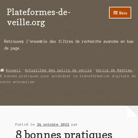
Plateformes-de-
Aller
Aller
Menu
à
au
veille.org
la
contenu
navigation
A propos
Retrouvez l’ensemble des filtres de recherche avancée en bas
Répertoire d’ouitils
de page.
Notre enquête auprès des éditeurs
Accueil
Actualités des outils de veille
Veille de Mathieu
Ouvrir
Démos vidéos
8 bonnes pratiques pour accélérer la transformation digitale de
le
votre entreprise
menu
Ouvrir
Actualités
enfant
le
menu
Qui sommes-nous ?
enfant
Publié le
24 octobre 2022
par
8 bonnes pratiques