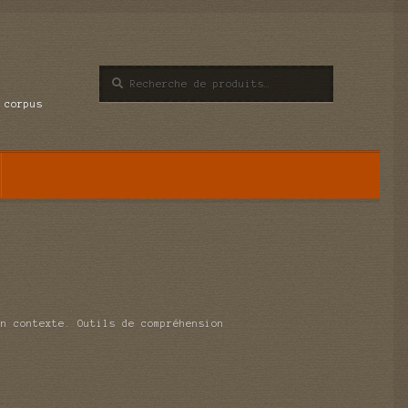
Recherche
Recherche
pour :
 corpus
un contexte. Outils de compréhension