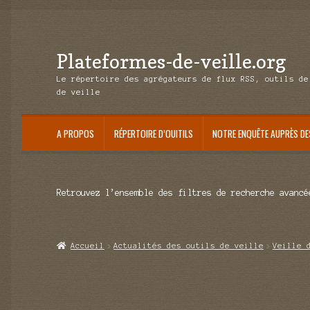
Plateformes-de-veille.org
Aller
Aller
à
au
Le répertoire des agrégateurs de flux RSS, outils de
la
contenu
de veille
navigation
A PROPOS
RÉPERTOIRE D’OUITILS
NOTRE ENQUÊTE AUPRÈS DE
Retrouvez l’ensemble des filtres de recherche avancé
Accueil
Actualités des outils de veille
Veille 