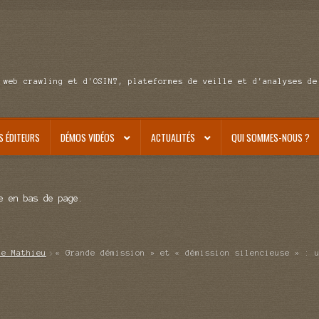
 web crawling et d'OSINT, plateformes de veille et d'analyses de
S ÉDITEURS
DÉMOS VIDÉOS
ACTUALITÉS
QUI SOMMES-NOUS ?
e en bas de page.
de Mathieu
« Grande démission » et « démission silencieuse » : 