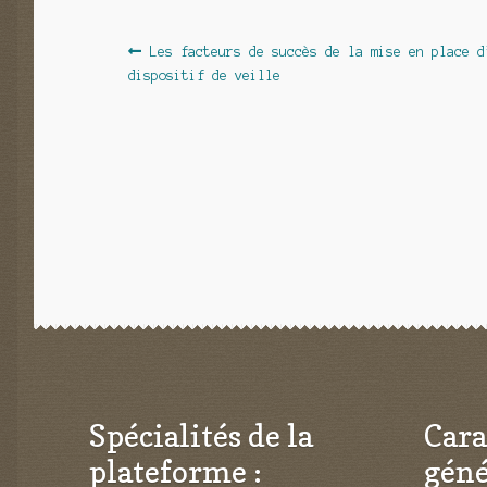
Navigation
Article
Les facteurs de succès de la mise en place d
précédent :
dispositif de veille
de
l’article
Spécialités de la
Cara
plateforme :
géné