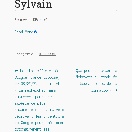
Sylvain
Source : KBcrawl
Read More
Catégorie :
KB Crawl
Navigation
Article
Article
Que peut apporter le
Le blog officiel de
précédent :
suivant :
Metavers au monde de
Google France propose,
de
l’éducation et de la
ce 28/09/22, un billet
l’article
« La recherche, mais
formation?
autrement pour une
expérience plus
naturelle et intuitive »
décrivant les intentions
de Google pour améliorer
prochainement ses