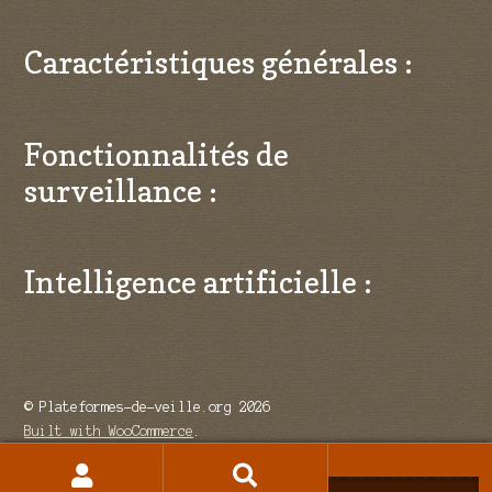
Caractéristiques générales :
Fonctionnalités de
surveillance :
Intelligence artificielle :
© Plateformes-de-veille.org 2026
Built with WooCommerce
.
Recherche
Recherche