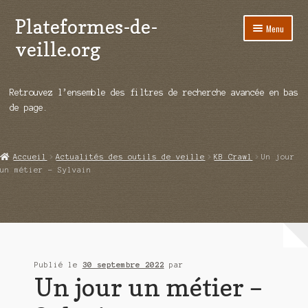
Plateformes-de-
Aller
Aller
Menu
à
au
veille.org
la
contenu
navigation
A propos
Retrouvez l’ensemble des filtres de recherche avancée en bas
Répertoire d’ouitils
de page.
Notre enquête auprès des éditeurs
Accueil
Actualités des outils de veille
KB Crawl
Un jour
Ouvrir
Démos vidéos
un métier – Sylvain
le
menu
Ouvrir
Actualités
enfant
le
menu
Qui sommes-nous ?
enfant
Publié le
30 septembre 2022
par
Un jour un métier –