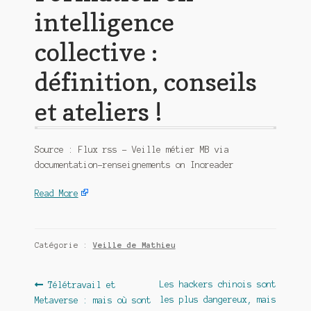
intelligence
collective :
définition, conseils
et ateliers !
Source : Flux rss – Veille métier MB via
documentation-renseignements on Inoreader
Read More
Catégorie :
Veille de Mathieu
Navigation
Article
Article
Les hackers chinois sont
Télétravail et
précédent :
suivant :
les plus dangereux, mais
Metaverse : mais où sont
de