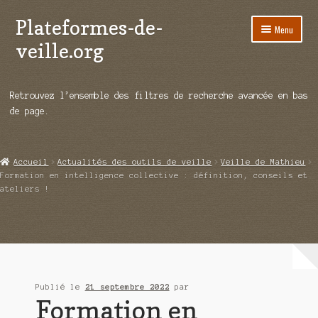
Plateformes-de-
Aller
Aller
Menu
à
au
veille.org
la
contenu
navigation
A propos
Retrouvez l’ensemble des filtres de recherche avancée en bas
Répertoire d’ouitils
de page.
Notre enquête auprès des éditeurs
Accueil
Actualités des outils de veille
Veille de Mathieu
Ouvrir
Démos vidéos
Formation en intelligence collective : définition, conseils et
le
ateliers !
menu
Ouvrir
Actualités
enfant
le
menu
Qui sommes-nous ?
enfant
Publié le
21 septembre 2022
par
Formation en