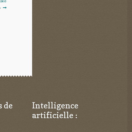
fake
»
s de
Intelligence
artificielle :