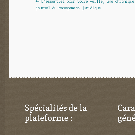
Navigation
Article
L’essentiel pour votre veille, une chronique
précédent :
journal du management juridique
de
l’article
Spécialités de la
Cara
plateforme :
géné