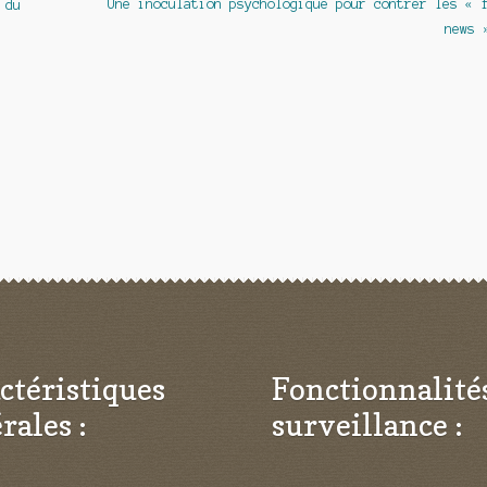
Article
Une inoculation psychologique pour contrer les « 
 du
suivant :
news 
ctéristiques
Fonctionnalité
rales :
surveillance :