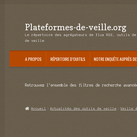
Plateformes-de-veille.org
Aller
Aller
à
au
Le répertoire des agrégateurs de flux RSS, outils de
la
contenu
de veille
navigation
A PROPOS
RÉPERTOIRE D’OUITILS
NOTRE ENQUÊTE AUPRÈS DE
Retrouvez l’ensemble des filtres de recherche avancé
Accueil
Actualités des outils de veille
Veille 