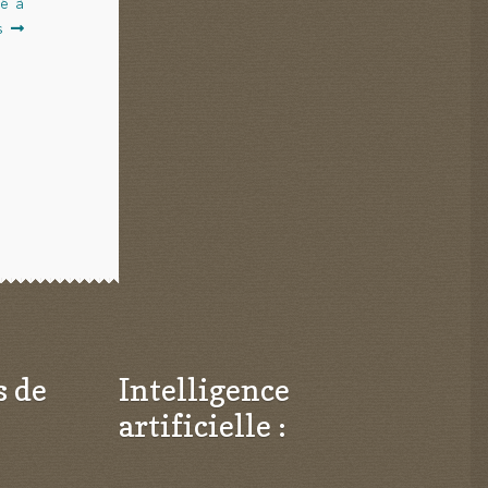
té à
s
s de
Intelligence
artificielle :