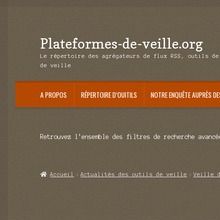
Plateformes-de-veille.org
Aller
Aller
à
au
Le répertoire des agrégateurs de flux RSS, outils de
la
contenu
de veille
navigation
A PROPOS
RÉPERTOIRE D’OUITILS
NOTRE ENQUÊTE AUPRÈS DE
Retrouvez l’ensemble des filtres de recherche avancé
Accueil
Actualités des outils de veille
Veille 