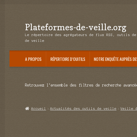
Plateformes-de-veille.org
Aller
Aller
à
au
Le répertoire des agrégateurs de flux RSS, outils de
la
contenu
de veille
navigation
A PROPOS
RÉPERTOIRE D’OUITILS
NOTRE ENQUÊTE AUPRÈS DE
Retrouvez l’ensemble des filtres de recherche avancé
Accueil
Actualités des outils de veille
Veille 