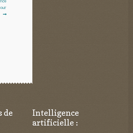
ence
pour
]
s de
Intelligence
artificielle :