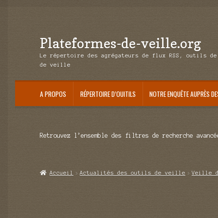
Plateformes-de-veille.org
Aller
Aller
à
au
Le répertoire des agrégateurs de flux RSS, outils de
la
contenu
de veille
navigation
A PROPOS
RÉPERTOIRE D’OUITILS
NOTRE ENQUÊTE AUPRÈS DE
Retrouvez l’ensemble des filtres de recherche avancé
Accueil
Actualités des outils de veille
Veille 