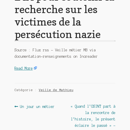
recherche sur les
victimes de la
persécution nazie
Source : Flux rss – Veille métier MB via
documentation-renseignements on Inoreader
Read More
Catégorie :
Veille de Mathieu
Navigation
Article
Article
« Quand l’OSINT part à
Un jour un métier
précédent :
suivant :
la rencontre de
de
l’histoire, le présent
l’article
éclaire le passé » –