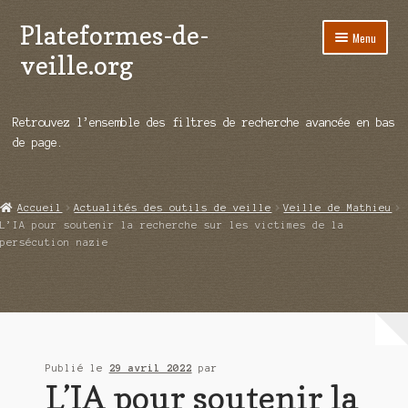
Plateformes-de-
Aller
Aller
Menu
à
au
veille.org
la
contenu
navigation
A propos
Retrouvez l’ensemble des filtres de recherche avancée en bas
Répertoire d’ouitils
de page.
Notre enquête auprès des éditeurs
Accueil
Actualités des outils de veille
Veille de Mathieu
Ouvrir
Démos vidéos
L’IA pour soutenir la recherche sur les victimes de la
le
persécution nazie
menu
Ouvrir
Actualités
enfant
le
menu
Qui sommes-nous ?
enfant
Publié le
29 avril 2022
par
L’IA pour soutenir la