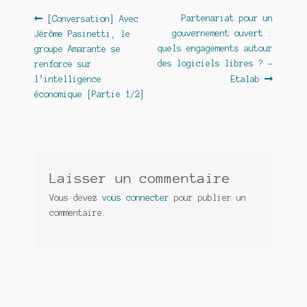
Navigation
Article
Article
Partenariat pour un
[Conversation] Avec
précédent :
suivant :
gouvernement ouvert :
Jérôme Pasinetti, le
de
quels engagements autour
groupe Amarante se
l’article
des logiciels libres ? –
renforce sur
l’intelligence
Etalab
économique [Partie 1/2]
Laisser un commentaire
Vous devez
vous connecter
pour publier un
commentaire.