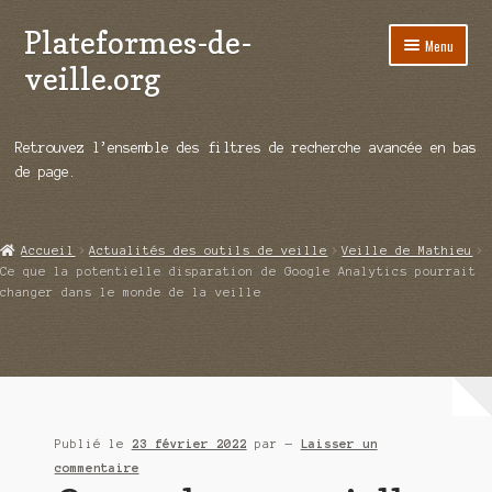
Plateformes-de-
Aller
Aller
Menu
à
au
veille.org
la
contenu
navigation
A propos
Retrouvez l’ensemble des filtres de recherche avancée en bas
Répertoire d’ouitils
de page.
Notre enquête auprès des éditeurs
Accueil
Actualités des outils de veille
Veille de Mathieu
Ouvrir
Démos vidéos
Ce que la potentielle disparation de Google Analytics pourrait
le
changer dans le monde de la veille
menu
Ouvrir
Actualités
enfant
le
menu
Qui sommes-nous ?
enfant
Publié le
23 février 2022
par
—
Laisser un
commentaire