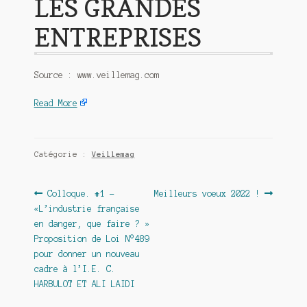
LES GRANDES
ENTREPRISES
Source : www.veillemag.com
Read More
Catégorie :
Veillemag
Navigation
Article
Article
Colloque. #1 –
Meilleurs voeux 2022 !
précédent :
suivant :
«L’industrie française
de
en danger, que faire ? »
l’article
Proposition de Loi N°489
pour donner un nouveau
cadre à l’I.E. C.
HARBULOT ET ALI LAIDI