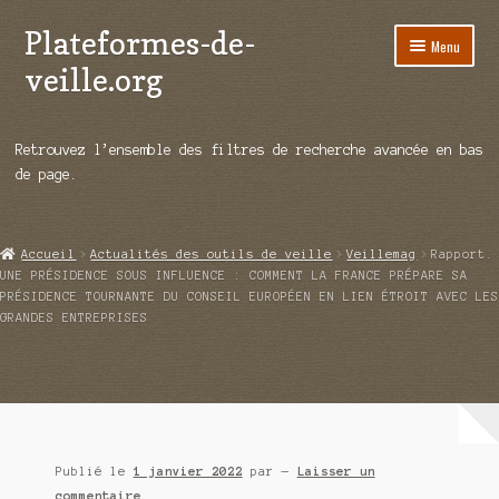
Plateformes-de-
Aller
Aller
Menu
à
au
veille.org
la
contenu
navigation
A propos
Retrouvez l’ensemble des filtres de recherche avancée en bas
Répertoire d’ouitils
de page.
Notre enquête auprès des éditeurs
Accueil
Actualités des outils de veille
Veillemag
Rapport.
Ouvrir
Démos vidéos
UNE PRÉSIDENCE SOUS INFLUENCE : COMMENT LA FRANCE PRÉPARE SA
le
PRÉSIDENCE TOURNANTE DU CONSEIL EUROPÉEN EN LIEN ÉTROIT AVEC LES
menu
GRANDES ENTREPRISES
Ouvrir
Actualités
enfant
le
menu
Qui sommes-nous ?
enfant
Publié le
1 janvier 2022
par
—
Laisser un
commentaire