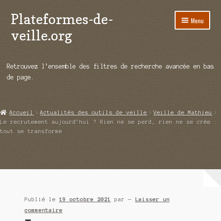
Plateformes-de-
Aller
Aller
Menu
à
au
veille.org
la
contenu
navigation
A propos
Retrouvez l’ensemble des filtres de recherche avancée en bas
Répertoire d’ouitils
de page.
Notre enquête auprès des éditeurs
Accueil
Actualités des outils de veille
Veille de Mathieu
Ouvrir
Démos vidéos
Le recrutement aujourd’hui ? Rien ne se perd, rien ne se crée :
le
tout se transforme
menu
Ouvrir
Actualités
enfant
le
menu
Qui sommes-nous ?
enfant
Publié le
19 octobre 2021
par
—
Laisser un
commentaire