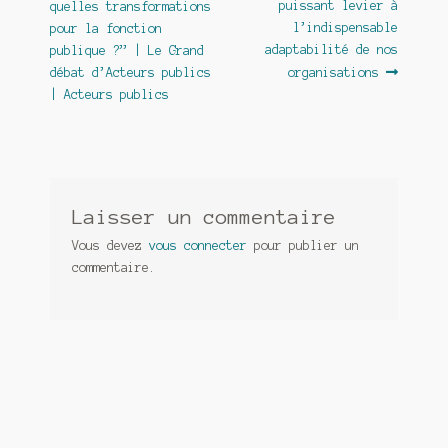
précédent :
suivant :
puissant levier à
quelles transformations
de
l’indispensable
pour la fonction
l’article
adaptabilité de nos
publique ?” | Le Grand
débat d’Acteurs publics
organisations
| Acteurs publics
Laisser un commentaire
Vous devez
vous connecter
pour publier un
commentaire.