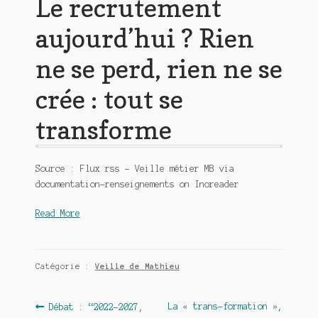
Le recrutement
aujourd’hui ? Rien
ne se perd, rien ne se
crée : tout se
transforme
Source : Flux rss – Veille métier MB via
documentation-renseignements on Inoreader
Read More
Catégorie :
Veille de Mathieu
Navigation
Article
Article
La « trans-formation »,
Débat : “2022-2027,