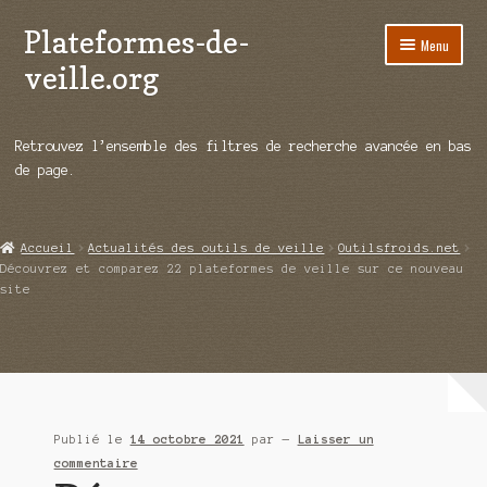
Plateformes-de-
Aller
Aller
Menu
à
au
veille.org
la
contenu
navigation
A propos
Retrouvez l’ensemble des filtres de recherche avancée en bas
Répertoire d’ouitils
de page.
Notre enquête auprès des éditeurs
Accueil
Actualités des outils de veille
Outilsfroids.net
Ouvrir
Démos vidéos
Découvrez et comparez 22 plateformes de veille sur ce nouveau
le
site
menu
Ouvrir
Actualités
enfant
le
menu
Qui sommes-nous ?
enfant
Publié le
14 octobre 2021
par
—
Laisser un
commentaire