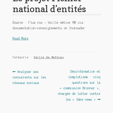
national d’entités
Source : Flux rss – Veille métier MB via
documentation-renseignements on Inoreader
Read More
Catégorie :
Veille de Mathieu
Navigation
Article
Article
Désinformation et
Analyser ses
précédent :
suivant :
complotisme : cinq
concurrents sur les
de
questions sur la
réseaux sociaux
l’article
« commission Bronner »,
chargée de lutter contre
les « fake news »