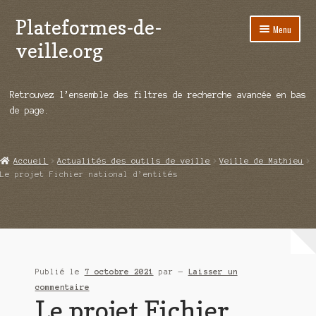
Plateformes-de-
Aller
Aller
Menu
à
au
veille.org
la
contenu
navigation
A propos
Retrouvez l’ensemble des filtres de recherche avancée en bas
Répertoire d’ouitils
de page.
Notre enquête auprès des éditeurs
Accueil
Actualités des outils de veille
Veille de Mathieu
Ouvrir
Démos vidéos
Le projet Fichier national d’entités
le
menu
Ouvrir
Actualités
enfant
le
menu
Qui sommes-nous ?
enfant
Publié le
7 octobre 2021
par
—
Laisser un
commentaire
Le projet Fichier