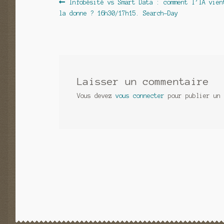
Navigation
Article
Infobésité vs Smart Data : comment l’IA vien
précédent :
la donne ? 16h30/17h15. Search-Day
de
l’article
Laisser un commentaire
Vous devez
vous connecter
pour publier un 