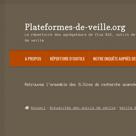
Plateformes-de-veille.org
Aller
Aller
à
au
Le répertoire des agrégateurs de flux RSS, outils de
la
contenu
de veille
navigation
A PROPOS
RÉPERTOIRE D’OUITILS
NOTRE ENQUÊTE AUPRÈS DE
Retrouvez l’ensemble des filtres de recherche avancé
Accueil
Actualités des outils de veille
Veille 