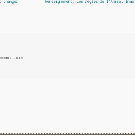
Article
t changer
Renseignement: Les règles de l’Amiral Inma
suivant :
commentaire.