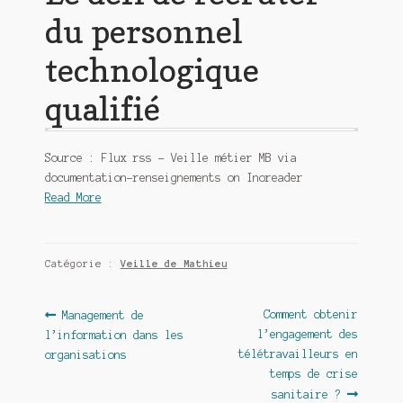
du personnel
technologique
qualifié
Source : Flux rss – Veille métier MB via
documentation-renseignements on Inoreader
Read More
Catégorie :
Veille de Mathieu
Navigation
Article
Article
Comment obtenir
Management de
précédent :
suivant :
l’engagement des
l’information dans les
de
télétravailleurs en
organisations
l’article
temps de crise
sanitaire ?