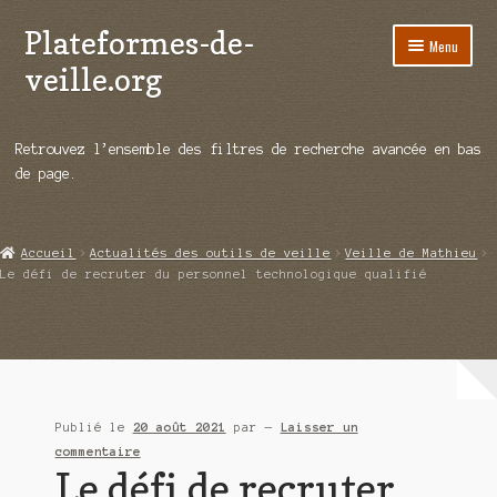
Plateformes-de-
Aller
Aller
Menu
à
au
veille.org
la
contenu
navigation
A propos
Retrouvez l’ensemble des filtres de recherche avancée en bas
Répertoire d’ouitils
de page.
Notre enquête auprès des éditeurs
Accueil
Actualités des outils de veille
Veille de Mathieu
Ouvrir
Démos vidéos
Le défi de recruter du personnel technologique qualifié
le
menu
Ouvrir
Actualités
enfant
le
menu
Qui sommes-nous ?
enfant
Publié le
20 août 2021
par
—
Laisser un
commentaire
Le défi de recruter