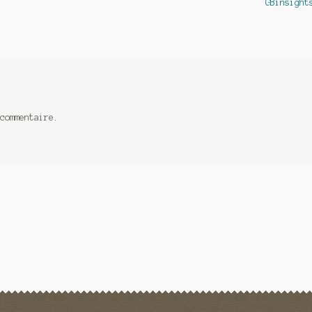
suivant :
GBinsight
commentaire.