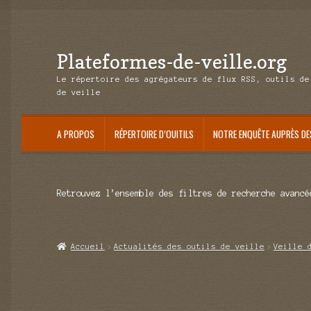
Plateformes-de-veille.org
Aller
Aller
à
au
Le répertoire des agrégateurs de flux RSS, outils de
la
contenu
de veille
navigation
A PROPOS
RÉPERTOIRE D’OUITILS
NOTRE ENQUÊTE AUPRÈS DE
Retrouvez l’ensemble des filtres de recherche avancé
Accueil
Actualités des outils de veille
Veille 