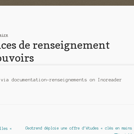
aire
vices de renseignement
ouvoirs
 via documentation-renseignements on Inoreader
Article
Geotrend déploie une offre d’études « clés en mains
lles «