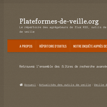
Plateformes-de-veille.org
Aller
Aller
à
au
Le répertoire des agrégateurs de flux RSS, outils de
la
contenu
de veille
navigation
A PROPOS
RÉPERTOIRE D’OUITILS
NOTRE ENQUÊTE AUPRÈS DE
Retrouvez l’ensemble des filtres de recherche avancé
Accueil
Actualités des outils de veille
Veille 