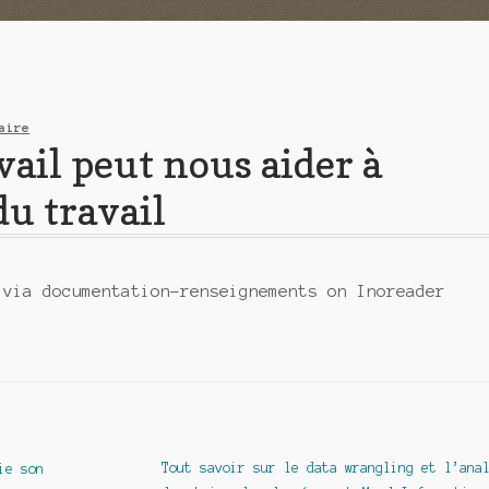
aire
ail peut nous aider à
u travail
 via documentation-renseignements on Inoreader
Article
Tout savoir sur le data wrangling et l’ana
ie son