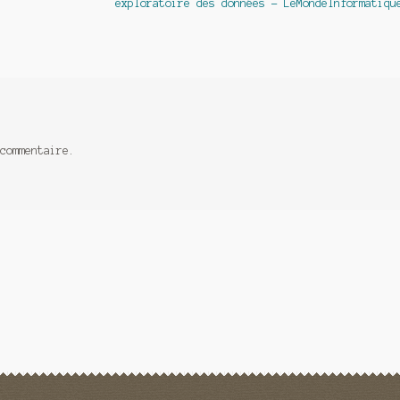
suivant :
exploratoire des données – LeMondeInformatiqu
commentaire.