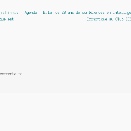
Article
Agenda : Bilan de 20 ans de conférences en Intellig
 cabinets
suivant :
que est
Economique au Club IE
commentaire.