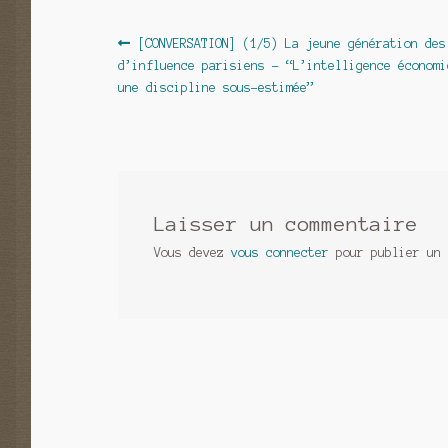
Navigation
Article
[CONVERSATION] (1/5) La jeune génération des
précédent :
d’influence parisiens – “L’intelligence économi
de
une discipline sous-estimée”
l’article
Laisser un commentaire
Vous devez
vous connecter
pour publier un 