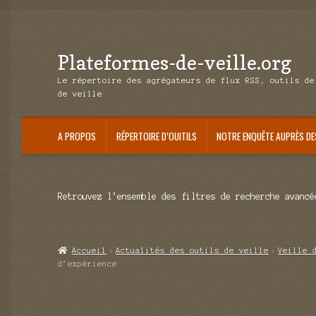
Plateformes-de-veille.org
Aller
Aller
à
au
Le répertoire des agrégateurs de flux RSS, outils de
la
contenu
de veille
navigation
A PROPOS
RÉPERTOIRE D’OUITILS
NOTRE ENQUÊTE AUPRÈS DE
Retrouvez l’ensemble des filtres de recherche avancé
Accueil
Actualités des outils de veille
Veille 
d’expérience