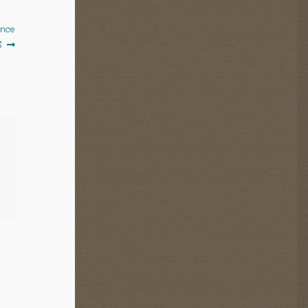
ence
S