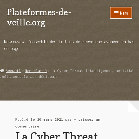
Plateformes-de-
Aller
Aller
Menu
à
au
veille.org
la
contenu
navigation
A propos
Retrouvez l’ensemble des filtres de recherche avancée en bas
Répertoire d’ouitils
de page.
Notre enquête auprès des éditeurs
Accueil
Non classé
La Cyber Threat Intelligence, activité
Ouvrir
Démos vidéos
indispensable aux décideurs
le
menu
Ouvrir
Actualités
enfant
le
menu
Qui sommes-nous ?
enfant
Publié le
26 mars 2021
par
—
Laisser un
commentaire
La Cyber Threat