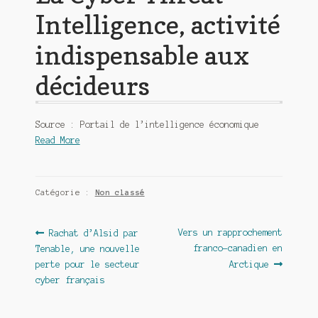
Intelligence, activité
indispensable aux
décideurs
Source : Portail de l’intelligence économique
Read More
Catégorie :
Non classé
Navigation
Article
Article
Vers un rapprochement
Rachat d’Alsid par
précédent :
suivant :
franco-canadien en
Tenable, une nouvelle
de
perte pour le secteur
Arctique
l’article
cyber français