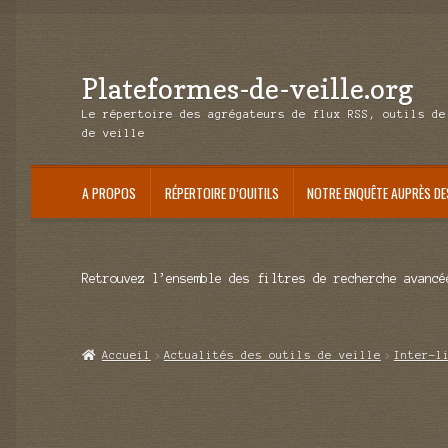
Plateformes-de-veille.org
Aller
Aller
à
au
Le répertoire des agrégateurs de flux RSS, outils de
la
contenu
de veille
navigation
A PROPOS
RÉPERTOIRE D’OUITILS
NOTRE ENQUÊTE AUPRÈS DE
Retrouvez l’ensemble des filtres de recherche avancé
Accueil
Actualités des outils de veille
Inter-l