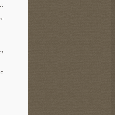
Et
nn
es
ur