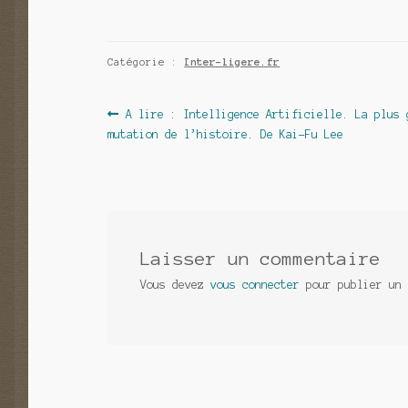
Catégorie :
Inter-ligere.fr
Navigation
Article
A lire : Intelligence Artificielle. La plus 
précédent :
mutation de l’histoire. De Kai-Fu Lee
de
l’article
Laisser un commentaire
Vous devez
vous connecter
pour publier un 