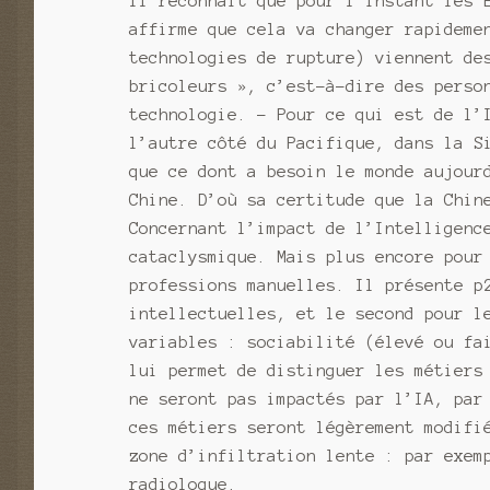
Il reconnait que pour l’instant les 
affirme que cela va changer rapideme
technologies de rupture) viennent de
bricoleurs », c’est-à-dire des perso
technologie. – Pour ce qui est de l’
l’autre côté du Pacifique, dans la S
que ce dont a besoin le monde aujour
Chine. D’où sa certitude que la Chin
Concernant l’impact de l’Intelligenc
cataclysmique. Mais plus encore pour
professions manuelles. Il présente p
intellectuelles, et le second pour l
variables : sociabilité (élevé ou fa
lui permet de distinguer les métiers
ne seront pas impactés par l’IA, par
ces métiers seront légèrement modifi
zone d’infiltration lente : par exem
radiologue.