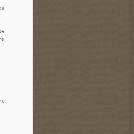
es
de
ne
rs
-