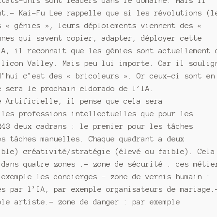
États-Unis sont leaders dans le domaine. Mais il
nt.- Kai-Fu Lee rappelle que si les révolutions (l
s « génies », leurs déploiements viennent des «
nnes qui savent copier, adapter, déployer cette
IA, il reconnait que les génies sont actuellement 
ilicon Valley. Mais peu lui importe. Car il soulig
d’hui c’est des « bricoleurs ». Or ceux-ci sont en
e sera le prochain eldorado de l’IA.
e Artificielle, il pense que cela sera
 les professions intellectuelles que pour les
243 deux cadrans : le premier pour les tâches
es tâches manuelles. Chaque quadrant a deux
ible) créativité/stratégie (élevé ou faible). Cela
 dans quatre zones :- zone de sécurité : ces métie
 exemple les concierges.- zone de vernis humain :
és par l’IA, par exemple organisateurs de mariage.
ple artiste.- zone de danger : par exemple