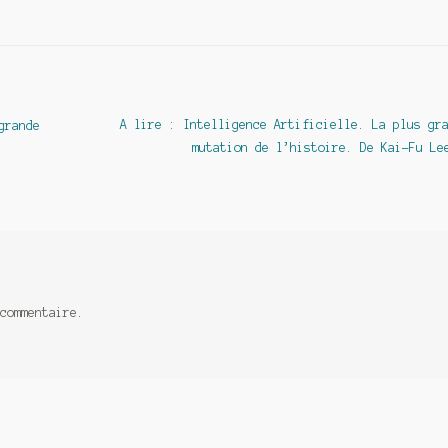
Article
A lire : Intelligence Artificielle. La plus gr
grande
suivant :
mutation de l’histoire. De Kai-Fu Le
commentaire.