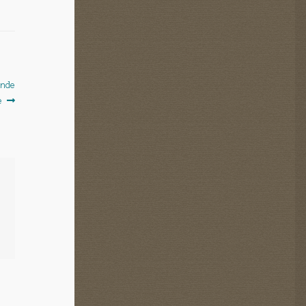
ande
e