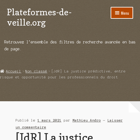
Plateformes-de-
Aller
Aller
Menu
à
au
veille.org
la
contenu
navigation
A propos
Retrouvez l’ensemble des filtres de recherche avancée en bas
Répertoire d’ouitils
de page.
Notre enquête auprès des éditeurs
Accueil
Non classé
[JdR] La justice prédictive, entre
Ouvrir
Démos vidéos
risque et opportunité pour les professionnels du droit
le
menu
Ouvrir
Actualités
enfant
le
menu
Qui sommes-nous ?
enfant
Publié le
1 mars 2021
par
Mathieu Andro
—
Laisser
un commentaire
[JdR] La justice