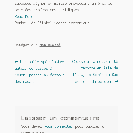
supposés régner en maître provoquant un émoi au
sein des professions juridiques.
Read More
Portail de l’intelligence économique
Catégorie :
Non classé
Navigation
Article
Article
Course à la neutralité
Une bulle spéculative
précédent :
suivant :
carbone en Asie de
autour de cartes à
de
l’Est, la Corée du Sud
jouer, passée au-dessous
l’article
des radars
en tête du peloton
Laisser un commentaire
Vous devez
vous connecter
pour publier un
commentaire.