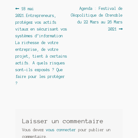
Navigation
Article
Article
Agenda : Festival de
18 mai
précédent :
suivant :
Géopolitique de Grenoble
2021.Entrepreneurs,
de
du 22 Mars au 26 Mars
protégez vos actifs
l’article
vitaux en sécurisant vos
2021
systèmes d’information
La richesse de votre
entreprise, de votre
projet, tient à certains
actifs. A quels risques
sont-ils exposés ? Que
faire pour les protéger
?
Laisser un commentaire
Vous devez
vous connecter
pour publier un
commentaire.