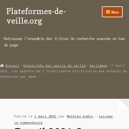
Plateformes-de-
Aller
Aller
Menu
à
au
veille.org
la
contenu
navigation
A propos
Retrouvez l’ensemble des filtres de recherche avancée en bas
Répertoire d’ouitils
de page.
Notre enquête auprès des éditeurs
Accueil
Actualités des outils de veille
Veillemag
7 avril
Ouvrir
Démos vidéos
2021, Les apports de l’Intelligence artificielle aux moteurs de
le
recherche par Qwam
menu
Ouvrir
Actualités
enfant
le
menu
Qui sommes-nous ?
enfant
Publié le
1 mars 2021
par
Mathieu Andro
—
Laisser
un commentaire