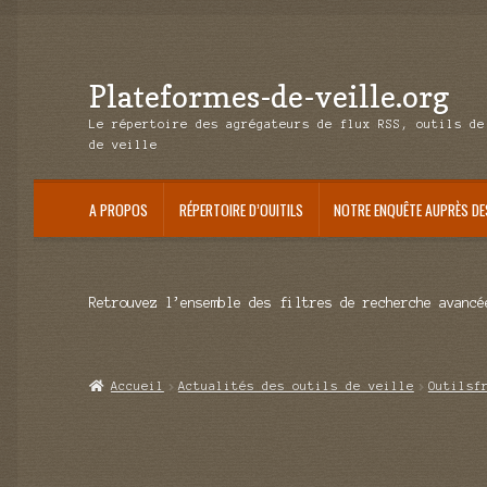
Plateformes-de-veille.org
Aller
Aller
à
au
Le répertoire des agrégateurs de flux RSS, outils de
la
contenu
de veille
navigation
A PROPOS
RÉPERTOIRE D’OUITILS
NOTRE ENQUÊTE AUPRÈS DE
Retrouvez l’ensemble des filtres de recherche avancé
Accueil
Actualités des outils de veille
Outilsf