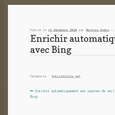
Publié le
15 décembre 2020
par
Mathieu Andro
—
Enrichir automatiqu
avec Bing
Catégorie :
Outilsfroids.net
Navigation
Article
Enrichir automatiquement ses sources de veil
précédent :
Bing
de
l’article