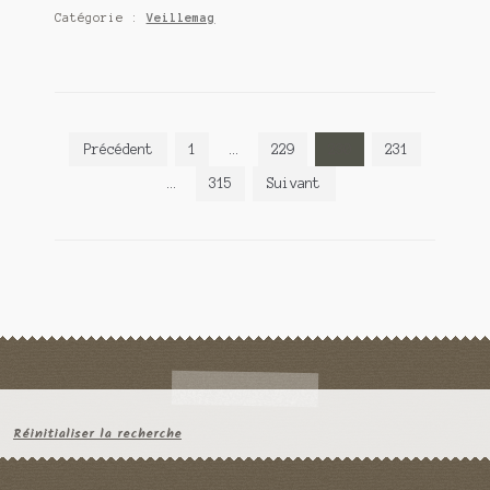
Catégorie :
Veillemag
Pagination
Précédent
1
…
229
230
231
des
…
315
Suivant
publications
Réinitialiser la recherche