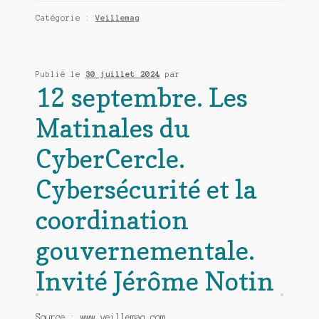
Catégorie :
Veillemag
Publié le
30 juillet 2024
par
12 septembre. Les
Matinales du
CyberCercle.
Cybersécurité et la
coordination
gouvernementale.
Invité Jérôme Notin
Source : www.veillemag.com