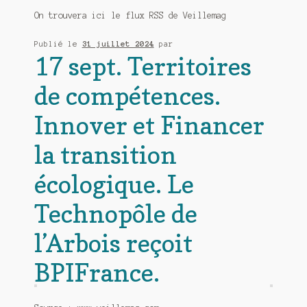
On trouvera ici le flux RSS de Veillemag
FLA Consultants
Publié le
31 juillet 2024
par
Inter-ligere.fr
17 sept. Territoires
KB Crawl
de compétences.
Outilsfroids.net
Innover et Financer
la transition
RSS Circus
écologique. Le
Sindup
Technopôle de
Veillemag
l’Arbois reçoit
Veille de Mathieu
BPIFrance.
Qui sommes-nous ?