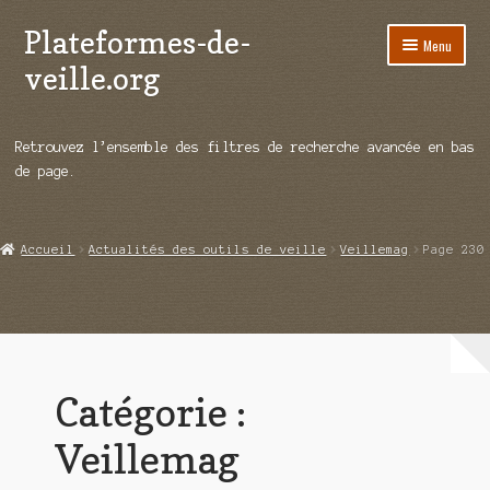
Plateformes-de-
Aller
Aller
Menu
à
au
veille.org
la
contenu
navigation
A propos
Retrouvez l’ensemble des filtres de recherche avancée en bas
Répertoire d’ouitils
de page.
Notre enquête auprès des éditeurs
Accueil
Actualités des outils de veille
Veillemag
Page 230
Ouvrir
Démos vidéos
le
menu
Ouvrir
Actualités
enfant
le
menu
ADBS
enfant
Catégorie :
Digimind
Veillemag
EspritsCo