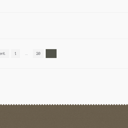
ent
1
…
20
21