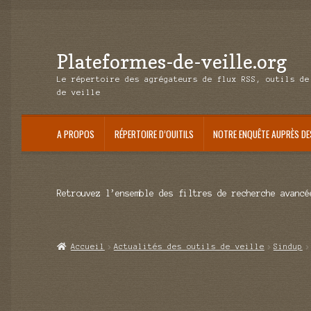
Plateformes-de-veille.org
Aller
Aller
à
au
Le répertoire des agrégateurs de flux RSS, outils de
la
contenu
de veille
navigation
A PROPOS
RÉPERTOIRE D’OUITILS
NOTRE ENQUÊTE AUPRÈS DE
Retrouvez l’ensemble des filtres de recherche avancé
Accueil
Actualités des outils de veille
Sindup