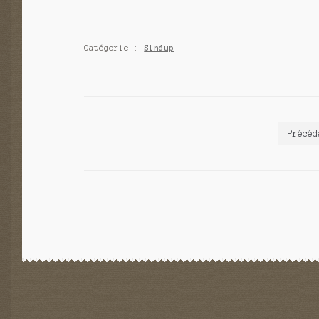
Catégorie :
Sindup
Pagination
Précéd
des
publications