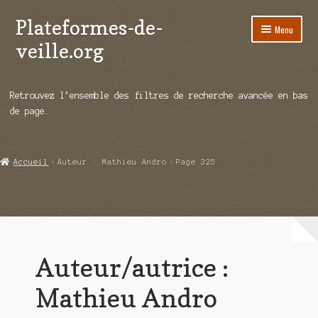
Plateformes-de-
Aller
Aller
Menu
à
au
veille.org
la
contenu
navigation
A propos
Retrouvez l’ensemble des filtres de recherche avancée en bas
Répertoire d’ouitils
de page.
Notre enquête auprès des éditeurs
Accueil
Auteur : Mathieu Andro
Page 325
Ouvrir
Démos vidéos
le
menu
Ouvrir
Actualités
enfant
le
menu
Qui sommes-nous ?
enfant
Auteur/autrice :
Mathieu Andro