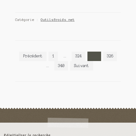
Catégorie :
Outilsfroids.net
Pagination
Précédent
1
…
324
325
326
des
…
340
Suivant
publications
Réinitialiser la recherche